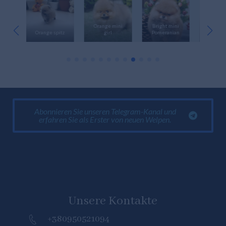
ro
Orange mini
Bright mini
Miniat
Orange spitz
girl
Pomeranian
Pomeran
Abonnieren Sie unseren Telegram-Kanal und
erfahren Sie als Erster von neuen Welpen.
Unsere Kontakte
+380950521094