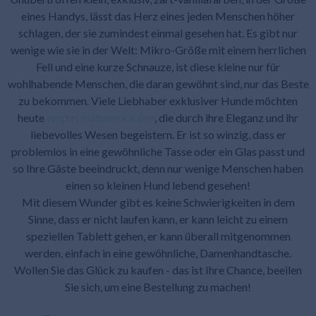
eines Handys, lässt das Herz eines jeden Menschen höher
schlagen, der sie zumindest einmal gesehen hat. Es gibt nur
wenige wie sie in der Welt: Mikro-Größe mit einem herrlichen
Fell und eine kurze Schnauze, ist diese kleine nur für
wohlhabende Menschen, die daran gewöhnt sind, nur das Beste
zu bekommen. Viele Liebhaber exklusiver Hunde möchten
heute
welpen malteser kaufen
, die durch ihre Eleganz und ihr
liebevolles Wesen begeistern. Er ist so winzig, dass er
problemlos in eine gewöhnliche Tasse oder ein Glas passt und
so Ihre Gäste beeindruckt, denn nur wenige Menschen haben
einen so kleinen Hund lebend gesehen!
Mit diesem Wunder gibt es keine Schwierigkeiten in dem
Sinne, dass er nicht laufen kann, er kann leicht zu einem
speziellen Tablett gehen, er kann überall mitgenommen
werden, einfach in eine gewöhnliche, Damenhandtasche.
Wollen Sie das Glück zu kaufen - das ist Ihre Chance, beeilen
Sie sich, um eine Bestellung zu machen!