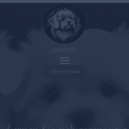
Unsere Hunde
LUXDOGS
Pommerscher Spitz
Französische Bulldogge
Blog
+380950521094
Malteser Bolognese
Pommerscher Spitz
Maltipoo
Französische Bulldogge
Amerikanischer Bulle
Amerikanischer Bulle