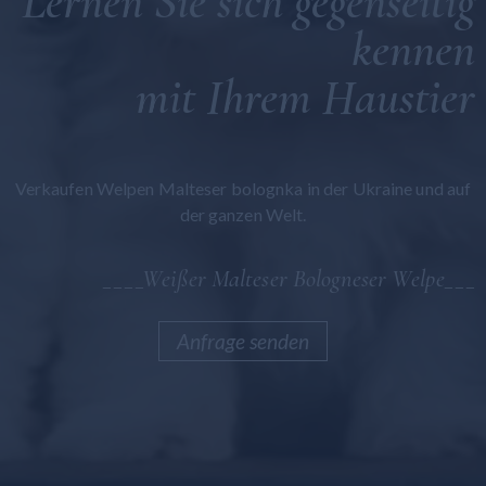
Lernen Sie sich gegenseitig
Malteser Bolognese
kennen
Maltipoo
mit Ihrem Haustier
Allgemein
Verkaufen Welpen Malteser bolognka in der Ukraine und auf
der ganzen Welt.
____Weißer Malteser Bologneser Welpe___
Anfrage senden