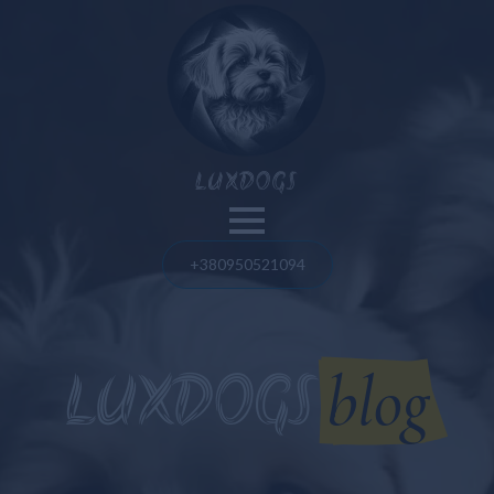
Unsere Hunde
LUXDOGS
Pommerscher Spitz
Französische Bulldogge
+380950521094
Blog
Malteser Bolognese
Pommerscher Spitz
Maltipoo
blog
LUXDOGS
Französische Bulldogge
Amerikanischer Bulle
Amerikanischer Bulle