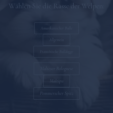
Malteser Bolognese
Wählen Sie die Rasse der Welpen:
Maltipoo
Allgemein
Amerikanischer Bulle
Allgemein
Französische Bulldogge
Malteser Bolognese
Maltipu
Pommerscher Spitz