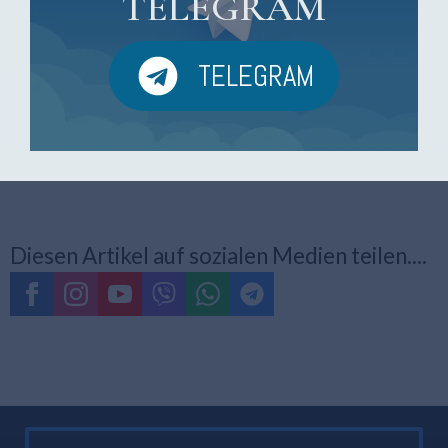
TELEGRAM
Hunderasse, die aus Malta, einem kleinen Inselstaat im Mittelmeer,
stammt. Der Malteser Bologneser ist eine kleine, freundliche und
liebenswerte Rasse, die seit Jahrhunderten ein beliebtes Haustier
ist. Egal, ob Sie eine Familie sind, die einen neuen pelzigen Freund
TELEGRAM
sucht, eine alleinstehende Person, die einen treuen Begleiter […]
Read more...
Diesen Artikel auf sozialen Medien teilen....